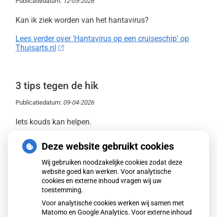
Publicatiedatum:
12-05-2026
Kan ik ziek worden van het hantavirus?
Lees verder over 'Hantavirus op een cruiseschip' op
Thuisarts.nl
3 tips tegen de hik
Publicatiedatum:
09-04-2026
Iets kouds kan helpen.
Lees verder over '3 tips tegen de hik' op Thuisarts.nl
Deze website gebruikt cookies
Wij gebruiken noodzakelijke cookies zodat deze
website goed kan werken. Voor analytische
Ben je in de natuur geweest? Controleer
cookies en externe inhoud vragen wij uw
op teken
toestemming.
Voor analytische cookies werken wij samen met
Publicatiedatum:
07-04-2026
Matomo en Google Analytics. Voor externe inhoud