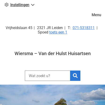
Instellingen
Hoofdm
Menu
Tel:
Vrijheidslaan
45
2321 JR
Leiden
071-5318311
Spoed
toets een 1
Wiersma – Van der Hulst Huisartsen
Zoeken