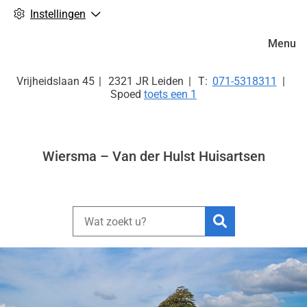
Instellingen
Hoofdm
Menu
Tel:
Vrijheidslaan
45
2321 JR
Leiden
071-5318311
Spoed
toets een 1
Wiersma – Van der Hulst Huisartsen
Zoeken