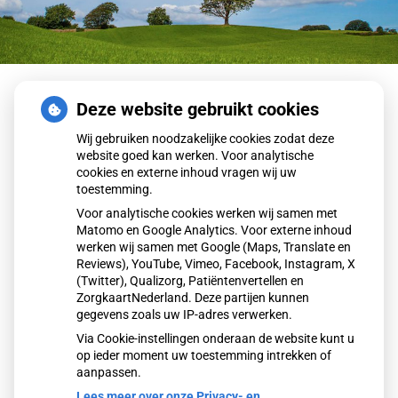
Home
Praktische informatie
Thuisarts.nl
Deze website gebruikt cookies
Wij gebruiken noodzakelijke cookies zodat deze
Thuisarts
website goed kan werken. Voor analytische
cookies en externe inhoud vragen wij uw
toestemming.
Wilt u googlen naar uw klachten of adviezen bij kleine
Voor analytische cookies werken wij samen met
kwalen? Doe dit dan op de volgende website:
Matomo en Google Analytics. Voor externe inhoud
Thuisarts
. Thuisarts is een website gemaakt door
werken wij samen met Google (Maps, Translate en
(huis)artsen, vóór patienten. Hier kunt u goede
Reviews), YouTube, Vimeo, Facebook, Instagram, X
adviezen vinden, uitleg over ziekte en wanneer u
(Twitter), Qualizorg, Patiëntenvertellen en
ZorgkaartNederland. Deze partijen kunnen
bijvoorbeeld contact op moet nemen met uw huisarts.
gegevens zoals uw IP-adres verwerken.
Voor het laatste nieuws van Thuisarts, klik
hier
.
Via Cookie-instellingen onderaan de website kunt u
op ieder moment uw toestemming intrekken of
aanpassen.
Lees meer over onze Privacy- en